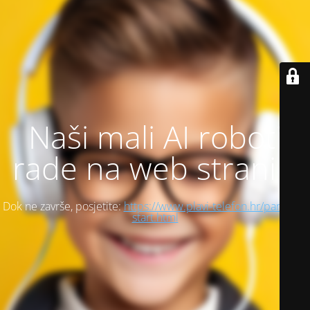
Naši mali AI roboti
rade na web stranici
Dok ne završe, posjetite:
https://www.plavi-telefon.hr/pametni-
start.html