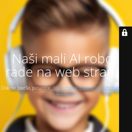
Naši mali AI roboti
rade na web stranici
Dok ne završe, posjetite:
https://www.plavi-telefon.hr/pametni-
start.html