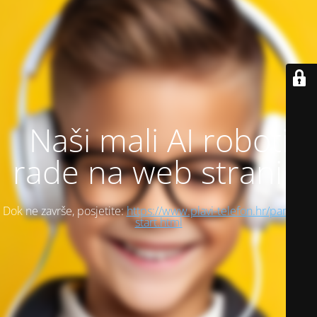
Naši mali AI roboti
rade na web stranici
Dok ne završe, posjetite:
https://www.plavi-telefon.hr/pametni-
start.html