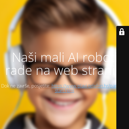
Naši mali AI roboti
rade na web stranici
Dok ne završe, posjetite:
https://www.plavi-telefon.hr/pametni-
start.html